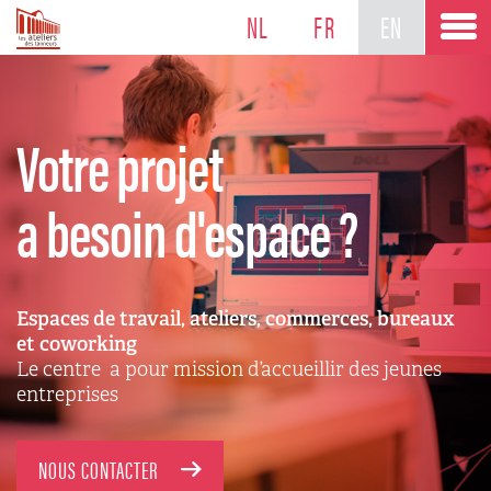
NL
FR
EN
Votre projet
a besoin d'espace ?
Espaces de travail, ateliers, commerces, bureaux
et coworking
Le centre a pour mission d’accueillir des jeunes
entreprises
NOUS CONTACTER